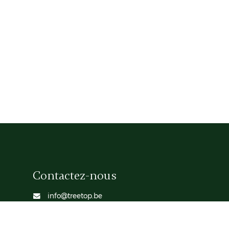
Contactez-nous
info@treetop.be
+32 2 613 15 30
Bruxelles
— Rue des Francs 79, B7