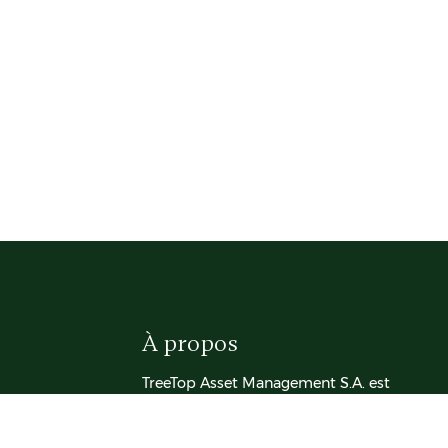
À propos
TreeTop Asset Management S.A. est
une société de gestion
indépendante fondée en 2005 à
Luxembourg par Jacques