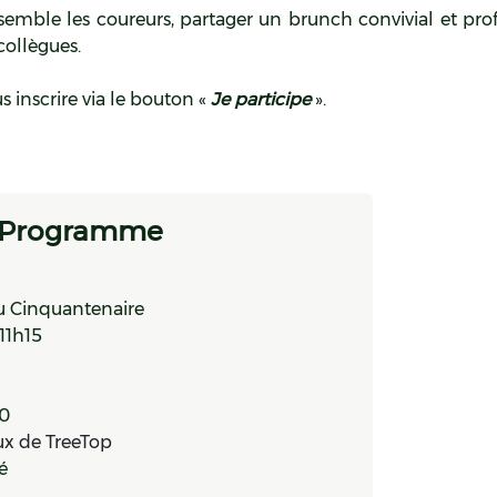
ble les coureurs, partager un brunch convivial et prof
collègues.
us inscrire via le bouton «
Je participe
».
Programme
du Cinquantenaire
 11h15
30
ux de TreeTop
lé