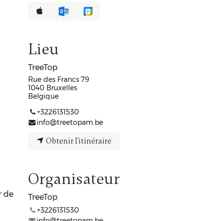
Lieu
TreeTop
Rue des Francs 79
1040 Bruxelles
Belgique
+3226131530
info@treetopam.be
Obtenir l'itinéraire
Organisateur
ir de
TreeTop
+3226131530
info@treetopam.be