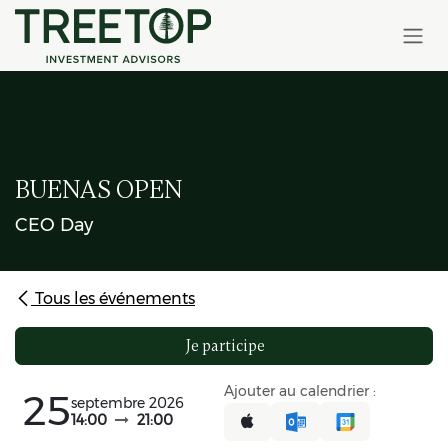
Skip to Content
BUENAS OPEN
CEO Day
Tous les événements
Je participe
Ajouter au calendrier :
25
septembre 2026
14:00
21:00