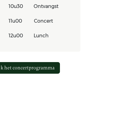
​10u30
​ Ontvangst
​​11u00
​​ Concert
​12u00 ​ ​
​ Lunch
jk het concertprogramma