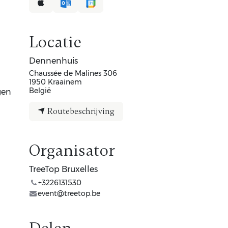
Locatie
Dennenhuis
Chaussée de Malines 306
1950 Kraainem
België
gen
Routebeschrijving
Organisator
TreeTop Bruxelles
+3226131530
event@treetop.be